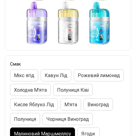
Смак
Мікс ягід
Кавун Лід
Рожевий лимонад
Холодна М'ята
Полуниця Ківі
Кисле Яблуко Лід
М'ята
Виноград
Полуниця
Чорниця Виноград
Малиновий Маршмеллоу
Ягоди