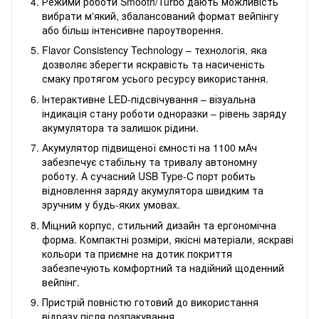
Режими роботи Smooth/Turbo дають можливість
вибрати м'який, збалансований формат вейпінгу
або більш інтенсивне пароутворення.
Flavor Consistency Technology – технологія, яка
дозволяє зберегти яскравість та насиченість
смаку протягом усього ресурсу використання.
Інтерактивне LED-підсвічування – візуальна
індикація стану роботи одноразки – рівень заряду
акумулятора та залишок рідини.
Акумулятор підвищеної ємності на 1100 мАч
забезпечує стабільну та тривалу автономну
роботу. А сучасний USB Type-C порт робить
відновлення заряду акумулятора швидким та
зручним у будь-яких умовах.
Міцний корпус, стильний дизайн та ергономічна
форма. Компактні розміри, якісні матеріали, яскраві
кольори та приємне на дотик покриття
забезпечують комфортний та надійний щоденний
вейпінг.
Пристрій повністю готовий до використання
відразу після розпакування.