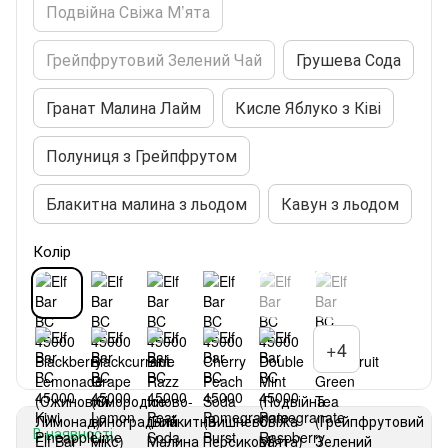
Подвійна Свіжа М’ята
Грейпфрутовий Зелений Чай
Грушева Сода
Гранат Малина Лайм
Кисле Яблуко з Ківі
Полуниця з Грейпфрутом
Блакитна малина з льодом
Кавун з льодом
Колір
+4
В наявності