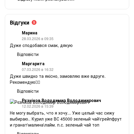
Відгуки
5
Марина
28.03.2026 в 09:35
Дуже сподобався смак, дякую
Відповісти
Маргарита
07.03.2026 в 16:32
Дуже швидко та якісно, замовляю вже вдруге.
Рекомендую❤️‍🔥
Відповісти
Рєзніков Володимир Володимирович
12.02.2026 в 15:39
Не могу выбрать, что я хочу... Уже целый час сижу
выбираю.. Курил уже ВС 45000 зеленый чай\грейпфрут
и гранат\малина\лайм. п.с. зеленый чай топ
Відповісти