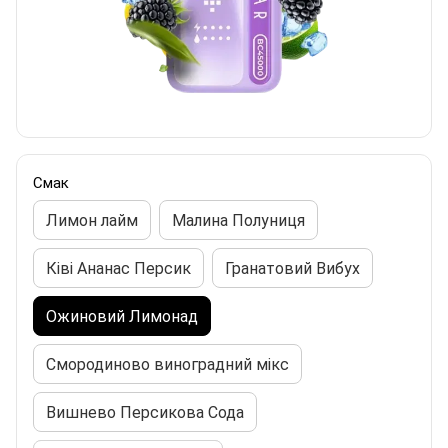
Смак
Лимон лайм
Малина Полуниця
Ківі Ананас Персик
Гранатовий Вибух
Ожиновий Лимонад
Смородиново виноградний мікс
Вишнево Персикова Сода