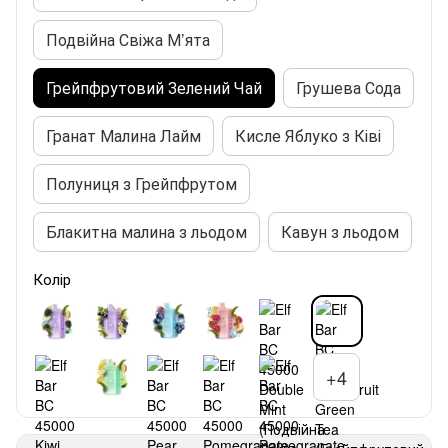
Подвійна Свіжа М’ята
Грейпфрутовий Зелений Чай
Грушева Сода
Гранат Малина Лайм
Кисле Яблуко з Ківі
Полуниця з Грейпфрутом
Блакитна малина з льодом
Кавун з льодом
Колір
+4