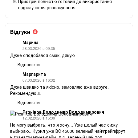
Пристрій повністю готовий до використання
відразу після розпакування.
Відгуки
5
Марина
28.03.2026 в 09:35
Дуже сподобався смак, дякую
Відповісти
Маргарита
07.03.2026 в 16:32
Дуже швидко та якісно, замовляю вже вдруге.
Рекомендую❤️‍🔥
Відповісти
Рєзніков Володимир Володимирович
12.02.2026 в 15:39
Не могу выбрать, что я хочу... Уже целый час сижу
выбираю.. Курил уже ВС 45000 зеленый чай\грейпфрут
и гранат\малина\лайм. п.с. зеленый чай топ