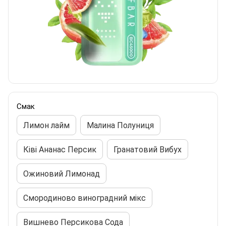
Смак
Лимон лайм
Малина Полуниця
Ківі Ананас Персик
Гранатовий Вибух
Ожиновий Лимонад
Смородиново виноградний мікс
Вишнево Персикова Сода