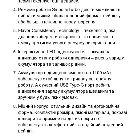
термін експлуатації девайсу.
Режими роботи Smooth/Turbo дають можливість
вибрати м'який, збалансований формат вейпінгу
або більш інтенсивне пароутворення.
Flavor Consistency Technology – технологія, яка
дозволяє зберегти яскравість та насиченість
смаку протягом усього ресурсу використання.
Інтерактивне LED-підсвічування – візуальна
індикація стану роботи одноразки – рівень заряду
акумулятора та залишок рідини.
Акумулятор підвищеної ємності на 1100 мАч
забезпечує стабільну та тривалу автономну
роботу. А сучасний USB Type-C порт робить
відновлення заряду акумулятора швидким та
зручним у будь-яких умовах.
Міцний корпус, стильний дизайн та ергономічна
форма. Компактні розміри, якісні матеріали, яскраві
кольори та приємне на дотик покриття
забезпечують комфортний та надійний щоденний
вейпінг.