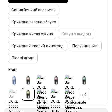
Сицилійський апельсин
Крижане зелене яблуко
Крижана кисла ожина
Кавун з льодом
Крижаний кислий виноград
Полуниця-Ківі
Лісові ягоди
Колір
+4