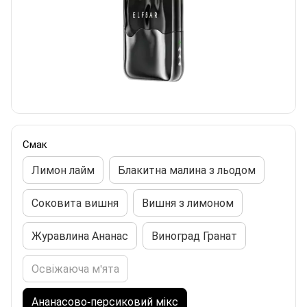
Смак
Лимон лайм
Блакитна малина з льодом
Соковита вишня
Вишня з лимоном
Журавлина Ананас
Виноград Гранат
Освіжаюча м'ята
Ананасово-персиковий мікс