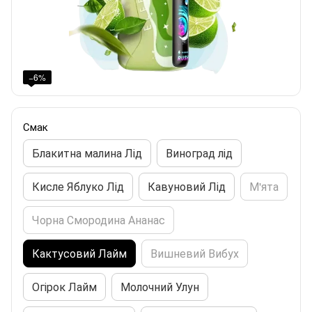
−6%
Смак
Блакитна малина Лід
Виноград лід
Кисле Яблуко Лід
Кавуновий Лід
М'ята
Чорна Смородина Ананас
Кактусовий Лайм
Вишневий Вибух
Огірок Лайм
Молочний Улун