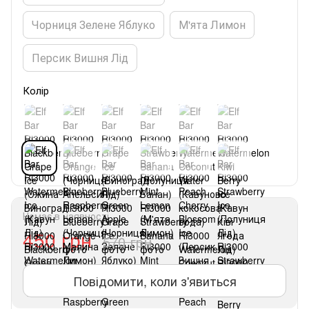
Чорниця Зелене Яблуко
М'ята Лимон
Персик Вишня Лід
Колір
Немає в наявності
450 грн
570 грн
Повідомити, коли з'явиться