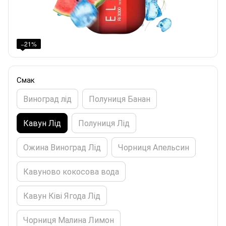
−21%
Смак
Виноград лід
Полуниця Банан
Кавун Лід
Полуниця Лід
Ожина Виноград Лід
Чорниця Апельсин
Кавуново кокосова вода
Кавун Ківі Ягода Лід
Чорниця Малина Лимон