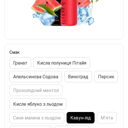
Смак
Гранат
Кисла полуниця Пітайя
Апельсинова Содова
Виноград
Персик
Прохолодний ментол
Кисле яблуко з льодом
Синя малина з льодом
Кавун-лід
М’ята