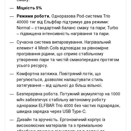
Міцність 5%
Режими роботи.
Одноразова Pod-система Trio
40000 тяг від Ельфбар підтримує два режими:
Normal – стандартний баланс смаку та пари; Turbo
– підвищена інтенсивність нагрівання та пари.
Сучасна система випаровування. Нагрівальний
елемент 4 Mesh Coils відповідає за рівномірне
прогрівання рідини, що сприяє стабільному
утворенню пари та чистій смакопередачі протягом
усього ресурсу.
Комфортна затяжка. Повітряний потік, що
регулюється, дозволяє налаштувати стиль
затягування – від щільної до більш вільної.
Безперервна робота. Потужний акумулятор на 1000
мАч забезпечує стабільну автономну роботу
одноразки ELFBAR Trio 4000 без частих підзарядок,
швидка зарядка через USB Type-C.
Дизайн та зручність. Ергономічний корпус із
високоякісних матеріалів та з преміальною
обробкою приємно відчувається в долоні та