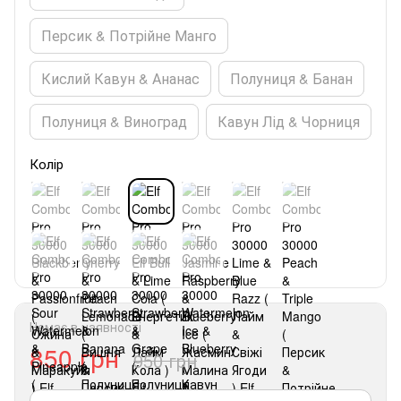
Персик & Потрійне Манго
Кислий Кавун & Ананас
Полуниця & Банан
Полуниця & Виноград
Кавун Лід & Чорниця
Колір
Немає в наявності
850 грн
950 грн