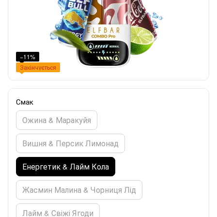
−11%
Закінчується
Смак
Ожина & Маракуйя
Вишня & Персик Лимонад
Енергетик & Лайм Кола
Жасмин Малина & Чорниця Лід
Лайм & Свіжі Ягоди