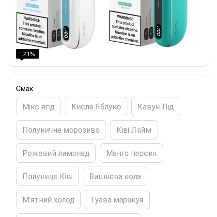
−21%
Смак
Мікс ягід
Кисле Яблуко
Кавун Лід
Полуничне морозиво
Ківі Лайм
Рожевий лимонад
Манго персик
Полуниця Ківі
Вишнева кола
М'ятний холод
Гуава маракуя