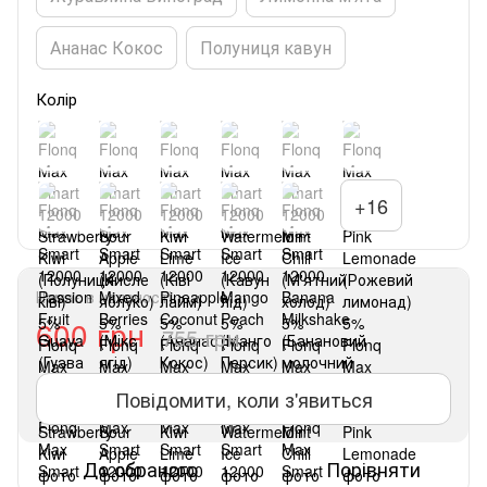
Ананас Кокос
Полуниця кавун
Колір
+16
Немає в наявності
600 грн
755 грн
Повідомити, коли з'явиться
До обраного
Порівняти