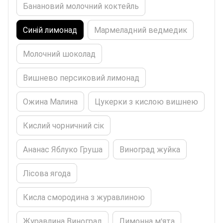
Банановий молочний коктейль
Синій лимонад
Мармеладний ведмедик
Молочний шоколад
Вишнево персиковий лимонад
Ожина Малина
Цукерки з кислою вишнею
Кислий чорничний сік
Ананас Яблуко Груша
Виноград жуйка
Лісова ягода
Кисла смородина з журавлиною
Журавлина Виноград
Лимонна м'ята