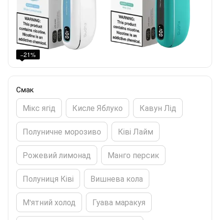
−21%
Смак
Мікс ягід
Кисле Яблуко
Кавун Лід
Полуничне морозиво
Ківі Лайм
Рожевий лимонад
Манго персик
Полуниця Ківі
Вишнева кола
М'ятний холод
Гуава маракуя