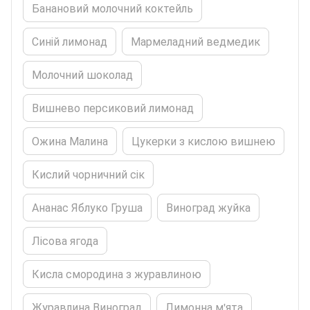
Банановий молочний коктейль
Синій лимонад
Мармеладний ведмедик
Молочний шоколад
Вишнево персиковий лимонад
Ожина Малина
Цукерки з кислою вишнею
Кислий чорничний сік
Ананас Яблуко Груша
Виноград жуйка
Лісова ягода
Кисла смородина з журавлиною
Журавлина Виноград
Лимонна м'ята