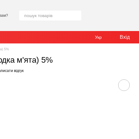
вам?
Вхід
Укр
та) 5%
одка м'ята) 5%
писати відгук