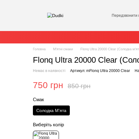
Передзвонити 
Головна
М'ятні смаки
Flonq Ultra 20000 Clear (Солодка м'я
Flonq Ultra 20000 Clear (Сол
Немає в наявності
Артикул: mFlonq Ultra 20000 Clear
На
750 грн
850 грн
Смак
Солодка М'ята
Виберіть колір