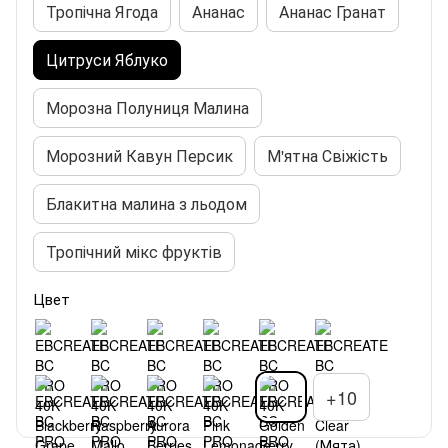
Тропічна Ягода
Ананас
Ананас Гранат
Цитруси Яблуко
Морозна Полуниця Малина
Морозний Кавун Персик
М'ятна Свіжість
Блакитна малина з льодом
Тропічний мікс фруктів
Цвет
+10