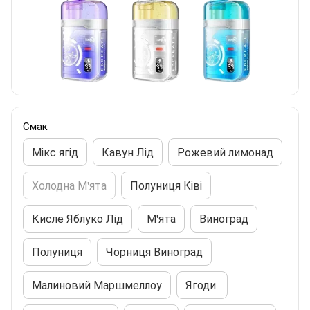
Смак
Мікс ягід
Кавун Лід
Рожевий лимонад
Холодна М'ята
Полуниця Ківі
Кисле Яблуко Лід
М'ята
Виноград
Полуниця
Чорниця Виноград
Малиновий Маршмеллоу
Ягоди