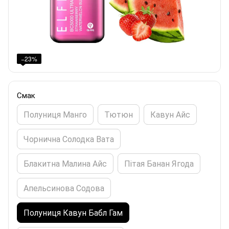
−23%
Смак
Полуниця Манго
Тютюн
Кавун Айс
Чорнична Солодка Вата
Блакитна Малина Айс
Пітая Банан Ягода
Апельсинова Содова
Полуниця Кавун Бабл Гам