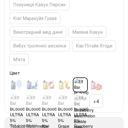
Полуниця Кавун Персик
Кiвi Маракуйя Гуава
Виноградний мед диня
Малина Кавун
Вибух тропічної веселки
Ківі Пітайя Ягоди
М'ята
Цвет
+4
Нет в наличии