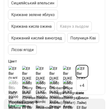
Сицилійський апельсин
Крижане зелене яблуко
Крижана кисла ожина
Кавун з льодом
Крижаний кислий виноград
Полуниця-Ківі
Лісові ягоди
Цвет
+4
В наличии