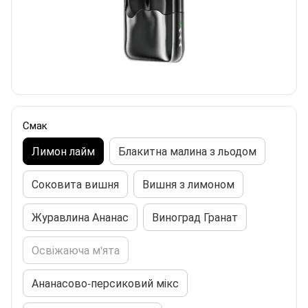
Смак
Лимон лайм
Блакитна малина з льодом
Соковита вишня
Вишня з лимоном
Журавлина Ананас
Виноград Гранат
Освіжаюча м'ята
Ананасово-персиковий мікс