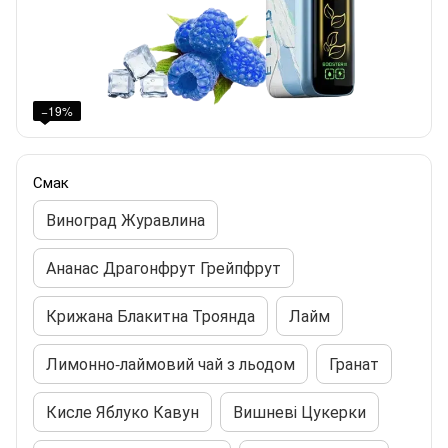
−19%
Смак
Виноград Журавлина
Ананас Драгонфрут Грейпфрут
Крижана Блакитна Троянда
Лайм
Лимонно-лаймовий чай з льодом
Гранат
Кисле Яблуко Кавун
Вишневі Цукерки