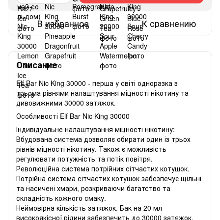
В избранное
К сравнению
Описание
Elf Bar Nic King 30000 - перша у світі одноразка з
трьома рівнями налаштування міцності нікотину та
дивовижними 30000 затяжок.
Особливості Elf Bar Nic King 30000
Індивідуальне налаштування міцності нікотину:
Вбудована система дозволяє обирати один із трьох
рівнів міцності нікотину. Також є можливість
регулювати потужність та потік повітря.
Революційна система потрійних сітчастих котушок.
Потрійна система сітчастих котушок забезпечує щільні
та насичені хмари, розкриваючи багатство та
складність кожного смаку.
Неймовірна кількість затяжок. Бак на 20 мл
високоякісної рідини забезпечить до 30000 затяжок.