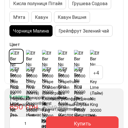
Кисла полуниця Пітайя
Грушева Содова
М'ята
Кавун
Кавун Вишня
Чорниця Малина
Грейпфрут Зелений чай
Цвет
+4
В наличии
850 грн
1 049 грн
Купить