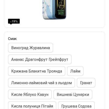
−19%
Смак
Виноград Журавлина
Ананас Драгонфрут Грейпфрут
Крижана Блакитна Троянда
Лайм
Лимонно-лаймовий чай з льодом
Гранат
Кисле Яблуко Кавун
Вишневі Цукерки
Кисла полуниця Пітайя
Грушева Содова