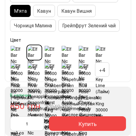
М'ята
Кавун
Кавун Вишня
Чорниця Малина
Грейпфрут Зелений чай
Цвет
+4
В наличии
850 грн
1 049 грн
Купить