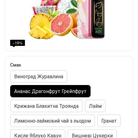
−19%
Смак
Виноград Журавлина
Ананас Драгонфрут Грейпфрут
Крижана Блакитна Троянда
Лайм
Лимонно-лаймовий чай з льодом
Гранат
Кисле Яблуко Кавун
Вишневі Цукерки