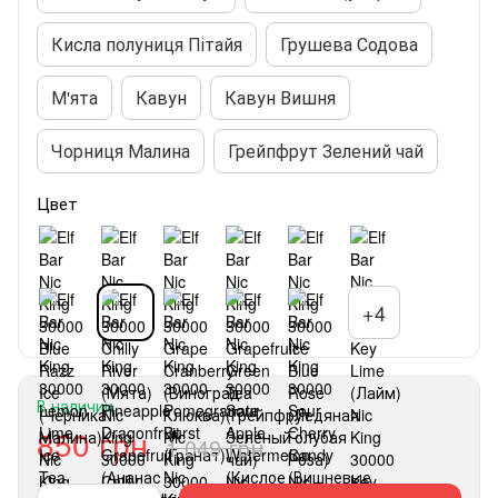
Кисла полуниця Пітайя
Грушева Содова
М'ята
Кавун
Кавун Вишня
Чорниця Малина
Грейпфрут Зелений чай
Цвет
+4
В наличии
850 грн
1 049 грн