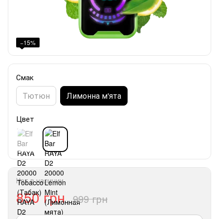
−15%
Смак
Тютюн
Лимонна м'ята
Цвет
Нет в наличии
850 грн
999 грн