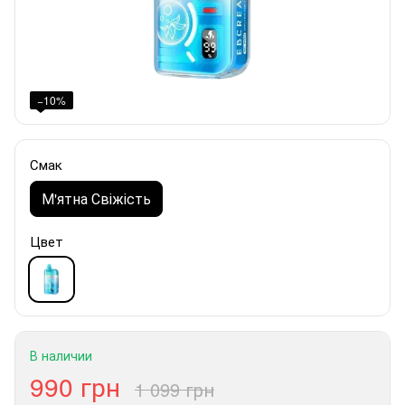
−10%
Смак
М'ятна Свіжість
Цвет
В наличии
990 грн
1 099 грн