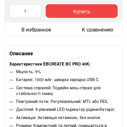
Купить
В избранное
К сравнению
Описание
Характеристики EBCREATE BC PRO 40K:
Міцність: 5%
Батарея: 1000 мАг, швидка зарядка USB-C
Система спіралей: Подвійні меш-спіралі для
стабільності смаку
Повітряний потік: Регулювальний: MTL або RDL
Дисплей: 5-рівневий LED-індикатор рідини/батареї
Активація: Активація затяжкою, без кнопок
Розміри: Компактний та легкий, поміщається в