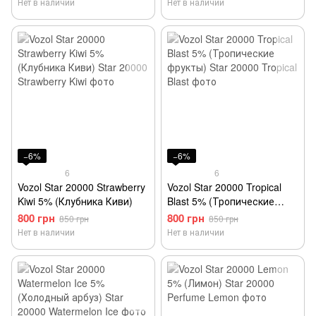
Нет в наличии
Нет в наличии
−6%
−6%
6
6
Vozol Star 20000 Strawberry
Vozol Star 20000 Tropical
Kiwi 5% (Клубника Киви)
Blast 5% (Тропические
фрукты)
800 грн
800 грн
850 грн
850 грн
Нет в наличии
Нет в наличии