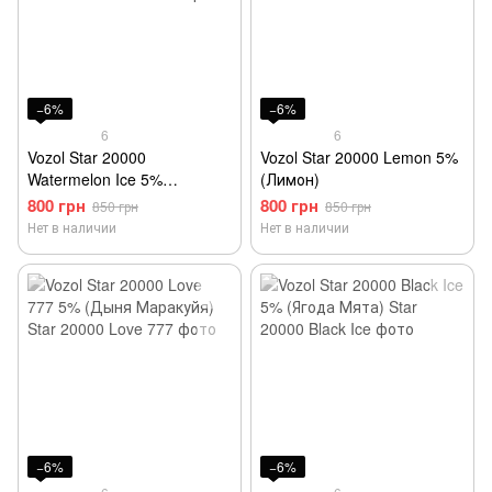
−6%
−6%
6
6
Vozol Star 20000
Vozol Star 20000 Lemon 5%
Watermelon Ice 5%
(Лимон)
(Холодный арбуз)
800 грн
800 грн
850 грн
850 грн
Нет в наличии
Нет в наличии
−6%
−6%