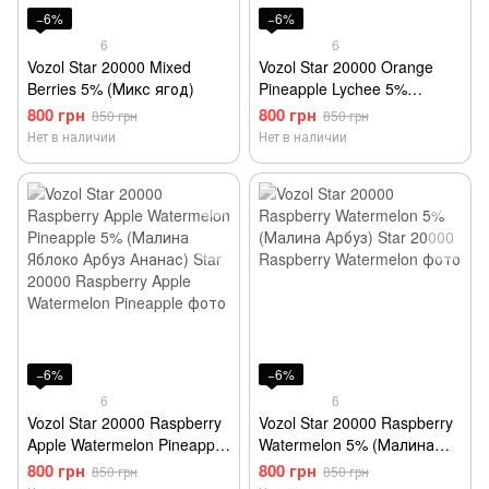
−6%
−6%
6
6
Vozol Star 20000 Mixed
Vozol Star 20000 Orange
Berries 5% (Микс ягод)
Pineapple Lychee 5%
(Апельсин Ананас Личи)
800 грн
800 грн
850 грн
850 грн
Нет в наличии
Нет в наличии
−6%
−6%
6
6
Vozol Star 20000 Raspberry
Vozol Star 20000 Raspberry
Apple Watermelon Pineapple
Watermelon 5% (Малина
5% (Малина Яблоко Арбуз
Арбуз)
800 грн
800 грн
850 грн
850 грн
Ананас)