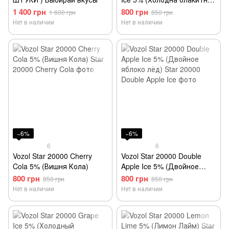
малина)
1 400 грн
800 грн
1 600 грн
850 грн
Нет в наличии
Нет в наличии
−6%
−6%
6
6
Vozol Star 20000 Cherry
Vozol Star 20000 Double
Cola 5% (Вишня Кола)
Apple Ice 5% (Двойное
яблоко лёд)
800 грн
800 грн
850 грн
850 грн
Нет в наличии
Нет в наличии