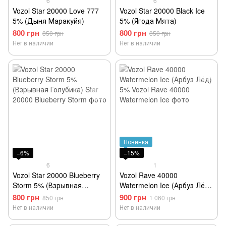
6
6
Vozol Star 20000 Love 777
Vozol Star 20000 Black Ice
5% (Дыня Маракуйя)
5% (Ягода Мята)
800 грн
800 грн
850 грн
850 грн
Нет в наличии
Нет в наличии
Новинка
−6%
−15%
6
1
Vozol Star 20000 Blueberry
Vozol Rave 40000
Storm 5% (Взрывная
Watermelon Ice (Арбуз Лёд)
Голубика)
5%
800 грн
900 грн
850 грн
1 060 грн
Нет в наличии
Нет в наличии