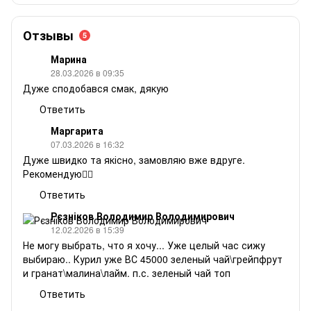
Отзывы
5
Марина
28.03.2026 в 09:35
Дуже сподобався смак, дякую
Ответить
Маргарита
07.03.2026 в 16:32
Дуже швидко та якісно, замовляю вже вдруге.
Рекомендую❤️‍🔥
Ответить
Рєзніков Володимир Володимирович
12.02.2026 в 15:39
Не могу выбрать, что я хочу... Уже целый час сижу
выбираю.. Курил уже ВС 45000 зеленый чай\грейпфрут
и гранат\малина\лайм. п.с. зеленый чай топ
Ответить