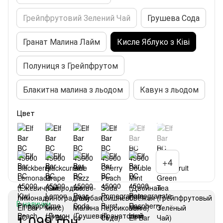
Грейпфрутовий Зелений Чай
Грушева Сода
Гранат Малина Лайм
Кисле Яблуко з Ківі
Полуниця з Грейпфрутом
Блакитна малина з льодом
Кавун з льодом
Цвет
+4
В наличии
1 099 грн