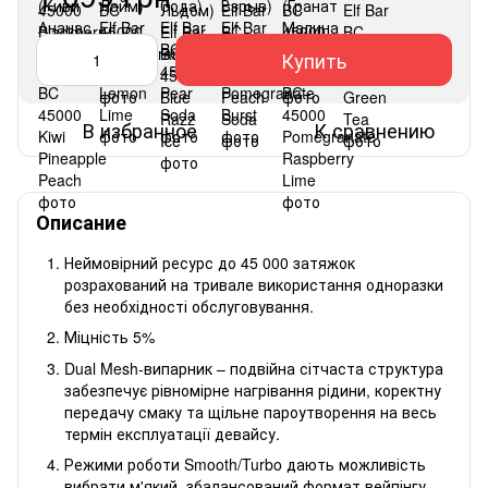
Купить
В избранное
К сравнению
Описание
Неймовірний ресурс до 45 000 затяжок
розрахований на тривале використання одноразки
без необхідності обслуговування.
Міцність 5%
Dual Mesh-випарник – подвійна сітчаста структура
забезпечує рівномірне нагрівання рідини, коректну
передачу смаку та щільне пароутворення на весь
термін експлуатації девайсу.
Режими роботи Smooth/Turbo дають можливість
вибрати м'який, збалансований формат вейпінгу