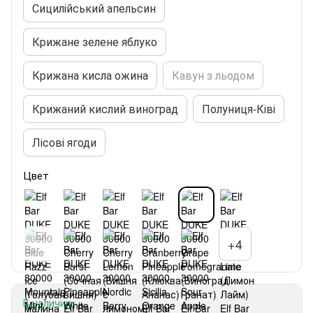
Сицилійський апельсин
Крижане зелене яблуко
Крижана кисла ожина
Кавун з льодом
Крижаний кислий виноград
Полуниця-Ківі
Лісові ягоди
Цвет
+4
В наличии