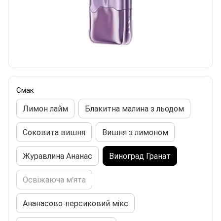
Смак
Лимон лайм
Блакитна малина з льодом
Соковита вишня
Вишня з лимоном
Журавлина Ананас
Виноград Гранат
Освіжаюча м'ята
Ананасово-персиковий мікс