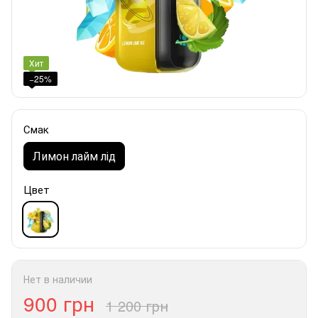
Хит
−25%
Смак
Лимон лайм лід
Цвет
Нет в наличии
900 грн
1 200 грн