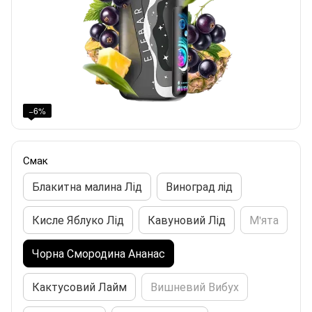
−6%
Смак
Блакитна малина Лід
Виноград лід
Кисле Яблуко Лід
Кавуновий Лід
М'ята
Чорна Смородина Ананас
Кактусовий Лайм
Вишневий Вибух