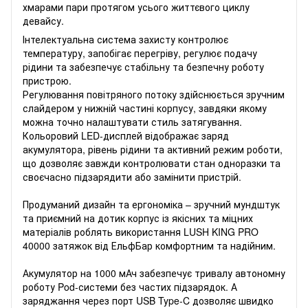
хмарами пари протягом усього життєвого циклу
девайсу.
Інтелектуальна система захисту контролює
температуру, запобігає перегріву, регулює подачу
рідини та забезпечує стабільну та безпечну роботу
пристрою.
Регулювання повітряного потоку здійснюється зручним
слайдером у нижній частині корпусу, завдяки якому
можна точно налаштувати стиль затягування.
Кольоровий LED-дисплей відображає заряд
акумулятора, рівень рідини та активний режим роботи,
що дозволяє завжди контролювати стан одноразки та
своєчасно підзарядити або замінити пристрій.
Продуманий дизайн та ергономіка – зручний мундштук
та приємний на дотик корпус із якісних та міцних
матеріалів роблять використання LUSH KING PRO
40000 затяжок від ЕльфБар комфортним та надійним.
Акумулятор на 1000 мАч забезпечує тривалу автономну
роботу Pod-системи без частих підзарядок. А
заряджання через порт USB Type-C дозволяє швидко