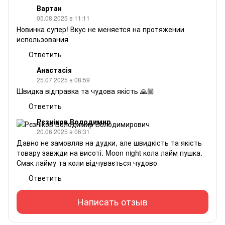
Вартан
05.08.2025 в 11:11
Новинка супер! Вкус не меняется на протяжении
использования
Ответить
Анастасія
25.07.2025 в 08:59
Швидка відправка та чудова якість 🙏🏼
Ответить
Рєзніков Володимир
20.06.2025 в 06:31
Давно не замовляв на дудки, але швидкість та якість
товару завжди на висоті. Moon night кола лайм пушка.
Смак лайму та коли відчувається чудово
Ответить
Написать отзыв