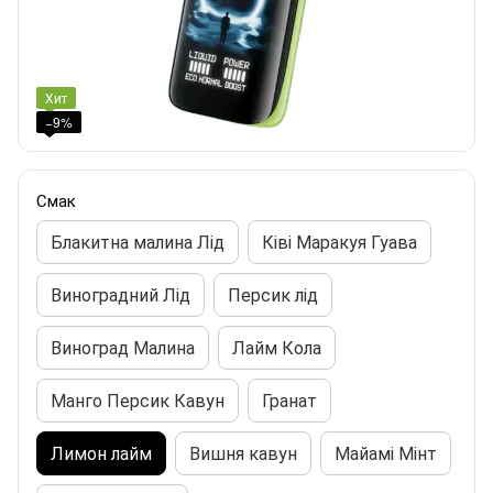
Хит
−9%
Смак
Блакитна малина Лід
Ківі Маракуя Гуава
Виноградний Лід
Персик лід
Виноград Малина
Лайм Кола
Манго Персик Кавун
Гранат
Лимон лайм
Вишня кавун
Майамі Мінт