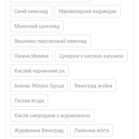
Синій лимонад
Мармеладний ведмедик
Молочний шоколад
Вишнево персиковий лимонад
Ожина Малина
Цукерки з кислою вишнею
Кислий чорничний сік
Ананас Яблуко Груша
Виноград жуйка
Лісова ягода
Кисла смородина з журавлиною
Журавлина Виноград
Лимонна м'ята