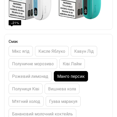
−21%
Смак
Мікс ягід
Кисле Яблуко
Кавун Лід
Полуничне морозиво
Ківі Лайм
Рожевий лимонад
Манго персик
Полуниця Ківі
Вишнева кола
М'ятний холод
Гуава маракуя
Банановий молочний коктейль