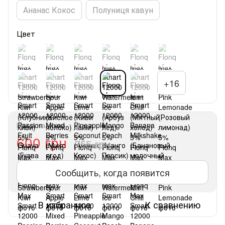
Ананас Кокос
Полуниця кавун
Цвет
+16
Нет в наличии
600 грн
755 грн
Сообщить, когда появится
В избранное
К сравнению