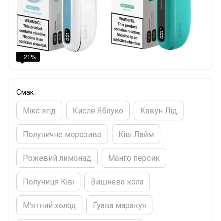
−21%
Смак
Мікс ягід
Кисле Яблуко
Кавун Лід
Полуничне морозиво
Ківі Лайм
Рожевий лимонад
Манго персик
Полуниця Ківі
Вишнева кола
М'ятний холод
Гуава маракуя