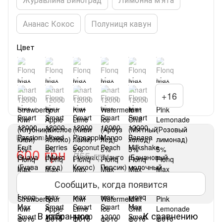
Ананас Кокос
Полуниця кавун
Цвет
+16
Нет в наличии
600 грн
755 грн
Сообщить, когда появится
В избранное
К сравнению