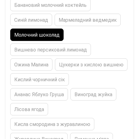
Банановий молочний коктейль
Синій лимонад
Мармеладний ведмедик
Молочний шоколад
Вишнево персиковий лимонад
Ожина Малина
Цукерки з кислою вишнею
Кислий чорничний сік
Ананас Яблуко Груша
Виноград жуйка
Лісова ягода
Кисла смородина з журавлиною
Журавлина Виноград
Лимонна м'ята