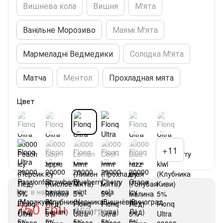
Вишнева кола
Вишня
М'ята
Ванільне Морозиво
Маямі М'ята
Мармеладні Ведмедики
Солодка М'ята
Матча
Ментол
Прохладная мята
Цвет
+11
Нет в наличии
750 грн
850 грн