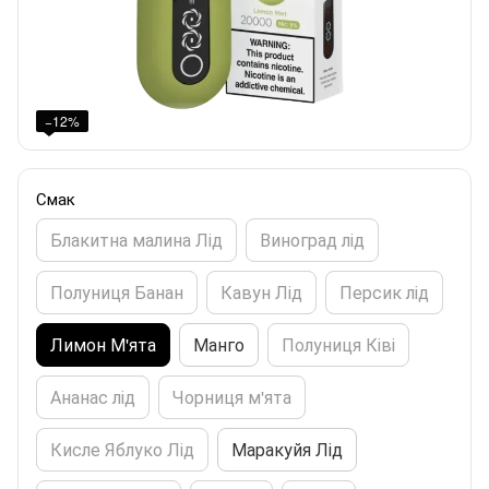
−12%
Смак
Блакитна малина Лід
Виноград лід
Полуниця Банан
Кавун Лід
Персик лід
Лимон М'ята
Манго
Полуниця Ківі
Ананас лід
Чорниця м'ята
Кисле Яблуко Лід
Маракуйя Лід