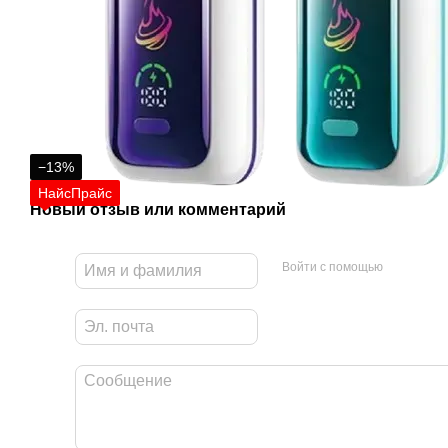
−13%
НайсПрайс
Новый отзыв или комментарий
Войти с помощью