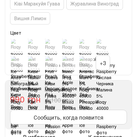
Ківі Маракуйя Гуава
Журавлина Виноград
Вишня Лимон
Цвет
+3
Нет в наличии
990 грн
1 100 грн
Сообщить, когда появится
В избранное
К сравнению