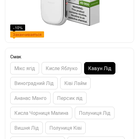
−10%
Заканчиваеться
Смак
Мікс ягід
Кисле Яблуко
Кавун Лід
Виноградний Лід
Ківі Лайм
Ананас Манго
Персик лід
Кисла Чорниця Малина
Полуниця Лід
Вишня Лід
Полуниця Ківі